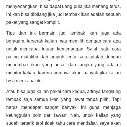
menyenangkan, bisa dapat uang pula jika menang terus,
ini kan bisa dibilang jika judi tembak ikan adalah sebuah
paket yang sangat komplit.
Tips dan trik bermain judi tembak ikan juga ada
beragam, terserah kalian mau memilih dengan cara apa
untuk mencapai tujuan kemenangan. Salah satu cara
paling mutakhir dan ampuh tentu saja adalah dengan
menembak ikan yang besar dan langka yang ada di
monitor kalian, karena poinnya akan banyak jika kalian
bisa mencapai itu.
Atau bisa juga kalian pakai cara kedua, artinya langsung
tembak saja semua ikan yang lewat tanpa pilih. Tapi
harus mendapat sangat banyak, ini guna menjaga
keunggulan poin dari lawan. Nah, untuk kalian yang
sudah tertarik tapi tidak tahu cara mendaftar, saya akan