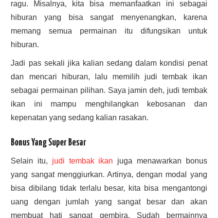
ragu. Misalnya, kita bisa memanfaatkan ini sebagai
hiburan yang bisa sangat menyenangkan, karena
memang semua permainan itu difungsikan untuk
hiburan.
Jadi pas sekali jika kalian sedang dalam kondisi penat
dan mencari hiburan, lalu memilih judi tembak ikan
sebagai permainan pilihan. Saya jamin deh, judi tembak
ikan ini mampu menghilangkan kebosanan dan
kepenatan yang sedang kalian rasakan.
Bonus Yang Super Besar
Selain itu,
judi tembak ikan
juga menawarkan bonus
yang sangat menggiurkan. Artinya, dengan modal yang
bisa dibilang tidak terlalu besar, kita bisa mengantongi
uang dengan jumlah yang sangat besar dan akan
membuat hati sangat gembira. Sudah bermainnya