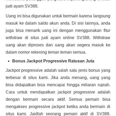
judi ayam SV388.
Uang ini bisa digunakan untuk bermain karena langsung
masuk ke dalam saldo akun anda. Di sisi lainnya, anda
juga bisa menarik uang ini dengan menggunakan fitur
withdraw di situs judi ayam online SV388. Withdraw
uang akan diproses dan uang akan segera masuk ke
dalam nomor rekening teman teman semua.
Bonus Jackpot Progressive Ratusan Juta
Jackpot progressive adalah salah satu jenis bonus yang
terbesar di situs kami. Jika anda menang, uang yang
bisa didapatkan bisa mencapai hingga miliaran rupiah.
Cara untuk mendapatkan jackpot progressive adalah
dengan bermain secara aktif. Semua pemain bisa
mengakses progressive jackpot ketika anda bermain di
situs kami. Jaidlah seorang pemain aktif di SV388.