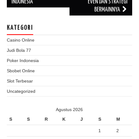
navigation
INDONESIA
EVEN DAN STRATEGI
BERMAINNYA
KATEGORI
Casino Online
Judi Bola 77
Poker Indonesia
Sbobet Online
Slot Terbesar
Uncategorized
Agustus 2026
S
S
R
K
J
S
M
1
2