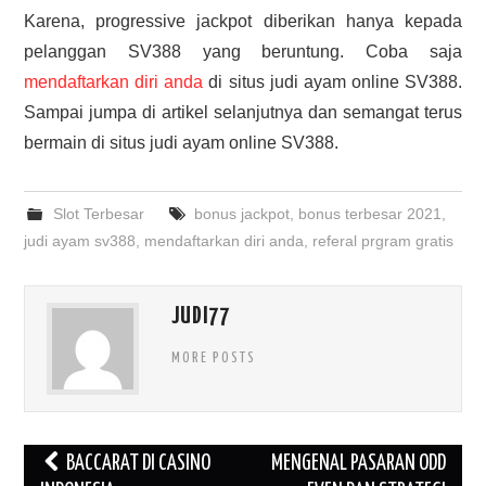
Karena, progressive jackpot diberikan hanya kepada
pelanggan SV388 yang beruntung. Coba saja
mendaftarkan diri anda
di situs judi ayam online SV388.
Sampai jumpa di artikel selanjutnya dan semangat terus
bermain di situs judi ayam online SV388.
Slot Terbesar
bonus jackpot
,
bonus terbesar 2021
,
judi ayam sv388
,
mendaftarkan diri anda
,
referal prgram gratis
JUDI77
MORE POSTS
Post
BACCARAT DI CASINO
MENGENAL PASARAN ODD