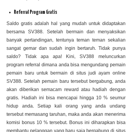
Referral Program Gratis
Saldo gratis adalah hal yang mudah untuk didaptakan
bersama SV388. Setelah bermain dan menyaksikan
banyak pertandingan, tentunya teman teman sekalian
sangat gemar dan sudah ingin bertaruh. Tidak punya
saldo? Tidak apa apa! Kini, SV388 meluncurkan
program referral dimana anda bisa mengundang pemain
pemain baru untuk bermain di situs judi ayam online
SV388. Setelah pemain baru tersebut bergabung, anda
akan diberikan semacam reward atau hadiah dengan
gratis. Hadiah ini bisa mencapai hingga 10 % seumur
hidup anda. Setiap kali orang yang anda undang
tersebut memasang taruhan, maka anda akan menerima
komisi bonus 10 % tersebut. Bonus ini diharapkan bisa
membantu pelanggan yang baru saja bergabung di situs