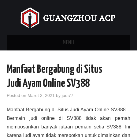
MENU
HOME
Manfaat Bergabung di Situs
JUDI BOLA 77
Judi Ayam Online SV388
POKER INDONESIA
Posted on
Maret 2, 2021
by
judi77
SBOBET ONLINE
Manfaat Bergabung di Situs Judi Ayam Online SV388 –
Bermain judi online di SV388 tidak akan pernah
SLOT TERBESAR
membosankan banyak jutaan pemain setia SV388. Ini
karena judi ayam tidak merepotkan untuk dimainkan dan