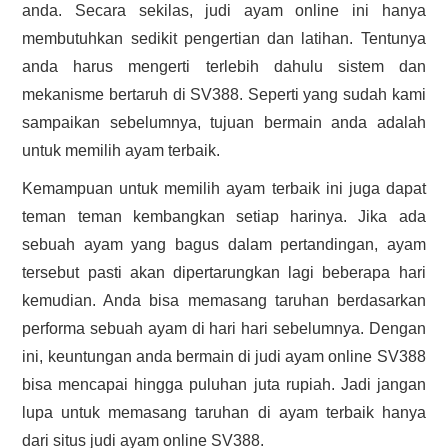
anda. Secara sekilas, judi ayam online ini hanya
membutuhkan sedikit pengertian dan latihan. Tentunya
anda harus mengerti terlebih dahulu sistem dan
mekanisme bertaruh di SV388. Seperti yang sudah kami
sampaikan sebelumnya, tujuan bermain anda adalah
untuk memilih ayam terbaik.
Kemampuan untuk memilih ayam terbaik ini juga dapat
teman teman kembangkan setiap harinya. Jika ada
sebuah ayam yang bagus dalam pertandingan, ayam
tersebut pasti akan dipertarungkan lagi beberapa hari
kemudian. Anda bisa memasang taruhan berdasarkan
performa sebuah ayam di hari hari sebelumnya. Dengan
ini, keuntungan anda bermain di judi ayam online SV388
bisa mencapai hingga puluhan juta rupiah. Jadi jangan
lupa untuk memasang taruhan di ayam terbaik hanya
dari situs judi ayam online SV388.